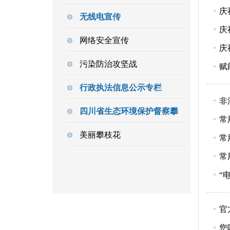
庆
无线电宣传
庆
网络安全宣传
庆
污染防治攻坚战
赋
行政执法信息公示专栏
非
四川省生态环境保护督察攀
常
美丽攀枝花
常
常
“
官
您