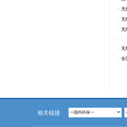
无
无
无
无
全
相关链接