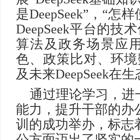
是
DeepSeek
”
，
“
怎样
DeepSee
k
平台的技术
算法及政务场景应
色、政策比对、环境
及未来
DeepSeek
在
生
通过理论
学习
，
进
能力，
提升干部的办
训的成功举办，标志
公方面迈出了坚实的