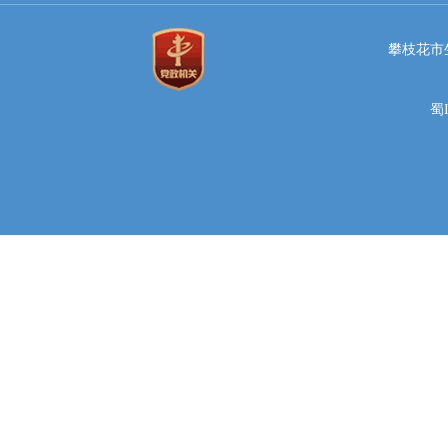
攀枝花市
蜀I