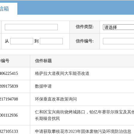
信箱
信件类型:
从
到
信件编号:
件编号
信件标题
406225415
格萨拉大道夜间大车能否改道
209175839
数据申请
217194708
环保垂直改革政策询问
仁和区宝兴南街烧烤城路口，铂亿年赛菲尔珠宝及其
001112936
长期噪音扰民
827105133
申请获取攀枝花市2023年固体废物污染环境防治信息