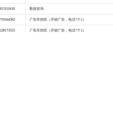
813111610
数据咨询
719164302
广告车扰民（开锁广告，电话7个2）
528173555
广告车扰民（开锁广告，电话7个2）
528172857
广告车扰民（开锁广告，电话7个2）
417160413
数据咨询
325112255
仁和浅水湾小区夜间噪音污染，请求环保部门及时履
关于《全面推进生态美市 加快建设美丽攀枝花的实施
314130818
（征求意见稿）公开征求意见未收录本人反馈的问询
124022550
广告车扰民（开锁广告，电话7个6）
128200035
瓜子坪十五中学校，学校喇叭扰民
124142857
攀枝花环保垂改政策颁布时间