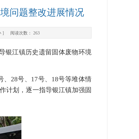
环境问题整改进展情况
小
] 阅读次数：
263
导银江镇历史遗留固体废物环境
号、
28
号、
17
号、
18
号等堆体情
作计划，逐一指导银江镇加强固