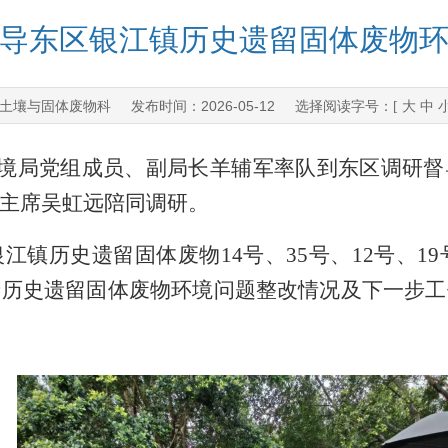
导东区银江镇历史遗留固体废物
土壤与固体废物科
2026-05-12
发布时间：
选择阅读字号：[
大
中
境局党组成员、副局长羊辅军率队到东区调研督
主席吴虹远陪同调研。
江镇历史遗留固体废物14
号、
35
号、
12
号、
19
于历史遗留固体废物环境问题整改情况及下一步工