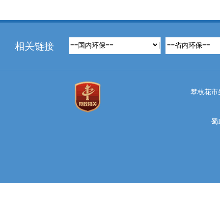
相关链接
攀枝花市
蜀I